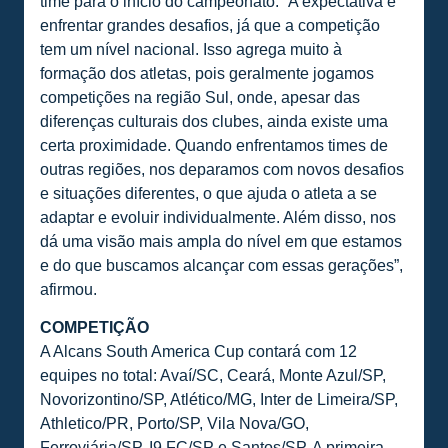
time para o início do campeonato. “A expectativa é
enfrentar grandes desafios, já que a competição
tem um nível nacional. Isso agrega muito à
formação dos atletas, pois geralmente jogamos
competições na região Sul, onde, apesar das
diferenças culturais dos clubes, ainda existe uma
certa proximidade. Quando enfrentamos times de
outras regiões, nos deparamos com novos desafios
e situações diferentes, o que ajuda o atleta a se
adaptar e evoluir individualmente. Além disso, nos
dá uma visão mais ampla do nível em que estamos
e do que buscamos alcançar com essas gerações”,
afirmou.
COMPETIÇÃO
A Alcans South America Cup contará com 12
equipes no total: Avaí/SC, Ceará, Monte Azul/SP,
Novorizontino/SP, Atlético/MG, Inter de Limeira/SP,
Athletico/PR, Porto/SP, Vila Nova/GO,
Ferroviária/SP, I9 FC/SP e Santos/SP. A primeira