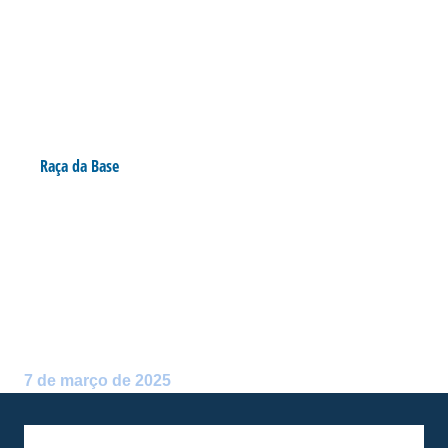
Raça da Base
RAÇA DA BASE REALIZA
AMISTOSO VISANDO A
ESTREIA NA ALCANS CUP
SUB-17
Postado por:
Vitória Marques
7 de março de 2025