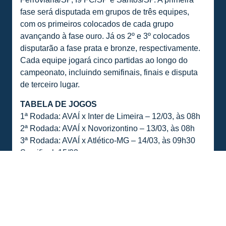
fase será disputada em grupos de três equipes,
com os primeiros colocados de cada grupo
avançando à fase ouro. Já os 2º e 3º colocados
disputarão a fase prata e bronze, respectivamente.
Cada equipe jogará cinco partidas ao longo do
campeonato, incluindo semifinais, finais e disputa
de terceiro lugar.
TABELA DE JOGOS
1ª Rodada: AVAÍ x Inter de Limeira – 12/03, às 08h
2ª Rodada: AVAÍ x Novorizontino – 13/03, às 08h
3ª Rodada: AVAÍ x Atlético-MG – 14/03, às 09h30
Semifinal: 15/03
Final ou Disputa de 3º Lugar: 16/03
GRUPOS
Grupo A: Avaí, Ceará e Monte Azul
Grupo B: Atlético-MG, Inter de Limeira e
Novorizontino