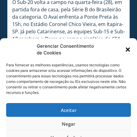
O Sub-20 volta a campo na quarta-feira (28), em
partida fora de casa, pela Série B do Brasileirão
da categoria. O Avaí enfrenta a Ponte Preta às
15h, no Estádio Coronel Chico Vieira, em Itapira-
SP. Já pelo Catarinense, as equipes Sub-15 e Sub-
17 recebem o Barra no campo sintético do CFA,
no sábado (10), às 13h e 15.
Gerenciar Consentimento
de Cookies
COMPARTILHE ESSA NOTÍCIA
Para fornecer as melhores experiências, usamos tecnologias como
cookies para armazenar e/ou acessar informações do dispositivo. O
consentimento para essas tecnologias nos permitirá processar dados
MAIS NOTÍCIAS
como comportamento de navegação ou IDs exclusivos neste site. Não
consentir ou retirar o consentimento pode afetar negativamente certos
recursos e funções.
Aceitar
Negar