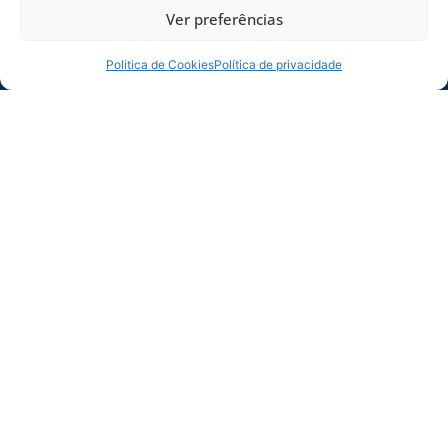
Ver preferências
Politica de Cookies
Política de privacidade
Thayllon abriu o placar para o Leão.
Foto: Fabiano Rateke/Avaí F.C.