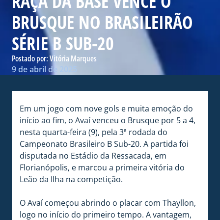
RAÇA DA BASE VENCE O
BRUSQUE NO BRASILEIRÃO
SÉRIE B SUB-20
Postado por:
Vitória Marques
9 de abril de 2025
Em um jogo com nove gols e muita emoção do
início ao fim, o Avaí venceu o Brusque por 5 a 4,
nesta quarta-feira (9), pela 3ª rodada do
Campeonato Brasileiro B Sub-20. A partida foi
disputada no Estádio da Ressacada, em
Florianópolis, e marcou a primeira vitória do
Leão da Ilha na competição.
O Avaí começou abrindo o placar com Thayllon,
logo no início do primeiro tempo. A vantagem,