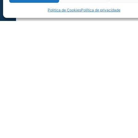
Politica de Cookies
Política de privacidade
SERVIÇO DE JOGO: AVAÍ X CRB-AL, PEL
SÉRIE B
Dias dos Pais vem aí, e na terça-feira (11/08
Ressacada pela Série B! Precisa
06/08/2026
Sócio Torcedor