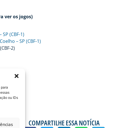
a ver os jogos)
– SP (CBF-1)
Coelho – SP (CBF-1)
 (CBF-2)
13
 para
 essas
ação ou IDs
COMPARTILHE ESSA NOTÍCIA
rências