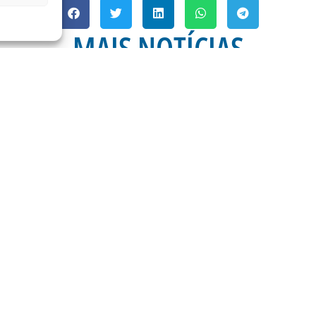
MAIS NOTÍCIAS
A 21ª RODADA DA
ESTÁDIO DA RESSA
OPERAÇÕES DE CONTR
RODOVIÁ
) é dia de Avaí na
mos do
Na manhã desta quinta-
Ramos da Silva (Ressac