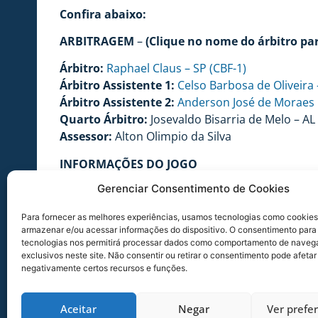
Confira abaixo:
ARBITRAGEM
–
(Clique no nome do árbitro par
Árbitro:
Raphael Claus – SP (CBF-1)
Árbitro Assistente 1:
Celso Barbosa de Oliveira 
Árbitro Assistente 2:
Anderson José de Moraes 
Quarto Árbitro:
Josevaldo Bisarria de Melo – AL
Assessor:
Alton Olimpio da Silva
INFORMAÇÕES DO JOGO
Gerenciar Consentimento de Cookies
Jogo:
ASA-AL x Avaí
Competição:
Campeonato Brasileiro Série B 20
Para fornecer as melhores experiências, usamos tecnologias como cookies
Data:
08/11/2013
armazenar e/ou acessar informações do dispositivo. O consentimento para
Hora:
21 horas
tecnologias nos permitirá processar dados como comportamento de naveg
exclusivos neste site. Não consentir ou retirar o consentimento pode afetar
Estádio:
Coaracy Fonseca
negativamente certos recursos e funções.
Local:
Arapiraca – AL
Aceitar
Negar
Ver prefe