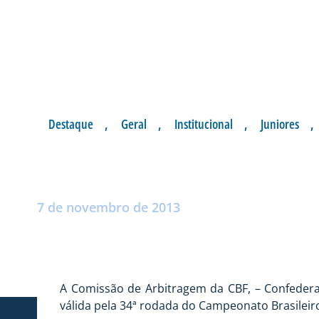
Destaque
,
Geral
,
Institucional
,
Juniores
,
RAPHAEL CLAUS A
Postado por:
André Palma Ribeiro
7 de novembro de 2013
A Comissão de Arbitragem da CBF, – Confederação
válida pela 34ª rodada do Campeonato Brasileiro