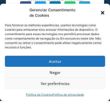
Gerenciar Consentimento
MAIS NOTÍCIAS
de Cookies
Para fornecer as melhores experiências, usamos tecnologias como
cookies para armazenar e/ou acessar informações do dispositivo. O
consentimento para essas tecnologias nos permitirá processar dados
como comportamento de navegação ou IDs exclusivos neste site. Não
consentir ou retirar o consentimento pode afetar negativamente certos
recursos e funções.
Aceitar
Negar
SERVIÇO DE JOGO: AVAÍ X CRB-AL, PELA
21ª RODADA DA SÉRIE B
Ver preferências
Dias dos Pais vem aí, e na terça-feira (11/08)
é dia de Avaí na Ressacada pela Série B!
Politica de Cookies
Política de privacidade
Precisamos do
06/08/2026
Sócio