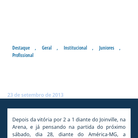
Destaque
,
Geral
,
Institucional
,
Juniores
,
Profissional
REAPRESENTAÇÃO GERAL
NESTA TARDE
Postado por:
André Palma Ribeiro
23 de setembro de 2013
Depois da vitória por 2 a 1 diante do Joinville, na
Arena, e já pensando na partida do próximo
sábado, dia 28, diante do América-MG, a