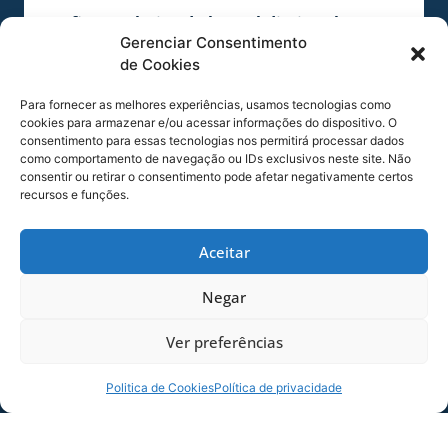
Confira a coletiva do lateral-direito Alemão:
Gerenciar Consentimento
Tocador
de Cookies
00:00
00:00
de
Para fornecer as melhores experiências, usamos tecnologias como
áudio
cookies para armazenar e/ou acessar informações do dispositivo. O
Foto: André Palma Ribeiro/Avaí F. C.
consentimento para essas tecnologias nos permitirá processar dados
como comportamento de navegação ou IDs exclusivos neste site. Não
consentir ou retirar o consentimento pode afetar negativamente certos
recursos e funções.
Foto: André Palma Ribeiro/Avaí F. C.
Aceitar
Foto: André Palma Ribeiro/Avaí F. C.
Negar
Ver preferências
COMPARTILHE ESSA NOTÍCIA
Politica de Cookies
Política de privacidade
MAIS NOTÍCIAS