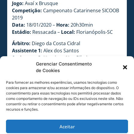
Jogo:
Avaí x Brusque
Competição:
Campeonato Catarinense SICOOB
2019
Data:
18/01/2020 –
Hora:
20h30min
Estádio:
Ressacada –
Local:
Florianópolis-SC
Árbitro:
Diego da Costa Cidral
Assistente 1:
Alex dos Santos
Assistente 2:
Henrique Neu Ribeiro
Gerenciar Consentimento
Quarto Árbitro:
Adriano Roberto de Souza
de Cookies
Analista de Campo:
Roque Bohnenberger
Delegado:
Manoel de Paula Machado
Para fornecer as melhores experiências, usamos tecnologias como
cookies para armazenar e/ou acessar informações do dispositivo. O
COMPARTILHE ESSA NOTÍCIA
consentimento para essas tecnologias nos permitirá processar dados
como comportamento de navegação ou IDs exclusivos neste site. Não
consentir ou retirar o consentimento pode afetar negativamente certos
recursos e funções.
MAIS NOTÍCIAS
Aceitar