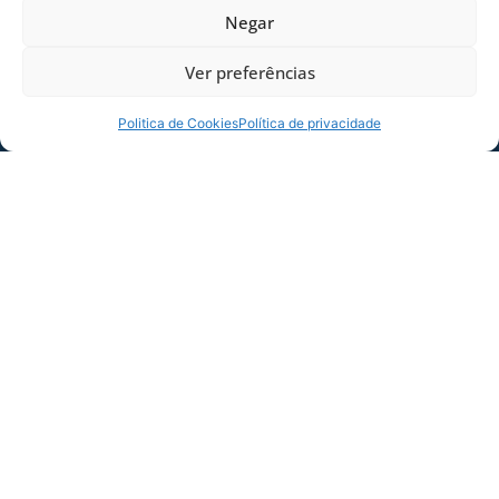
Negar
Ver preferências
Politica de Cookies
Política de privacidade
SERVIÇO DE JOGO: AVAÍ X CRB-AL, PELA
21ª RODADA DA SÉRIE B
Dias dos Pais vem aí, e na terça-feira (11/08)
é dia de Avaí na Ressacada pela Série B!
Precisamos do
06/08/2026
Sócio
Torcedor