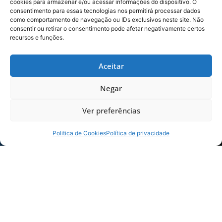
cookies para armazenar e/ou acessar informações do dispositivo. O
últimos anos que joguei como primeiro. Temos
consentimento para essas tecnologias nos permitirá processar dados
cinco ou seis volantes de muita qualidade.
como comportamento de navegação ou IDs exclusivos neste site. Não
consentir ou retirar o consentimento pode afetar negativamente certos
Vamos esperar o professor Geninho para ver
recursos e funções.
qual é a opção que vai fazer”, afirmou o Uelliton.
O diretor de Futebol, Carlos Arini, e o presidente
Aceitar
Nilton Macedo Machado, apresentaram os
jogadores e confirmaram que mais reforços vão
Negar
vestir a camisa do Leão nos próximos dias,
faltando apenas a assinatura de contrato.
Ver preferências
Politica de Cookies
Política de privacidade