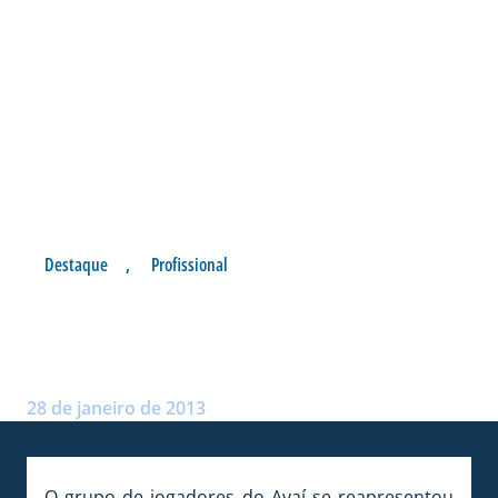
Destaque
,
Profissional
REGENERATIVO E TREINO
TÉCNICO
Postado por:
André Palma Ribeiro
28 de janeiro de 2013
O grupo de jogadores do Avaí se reapresentou