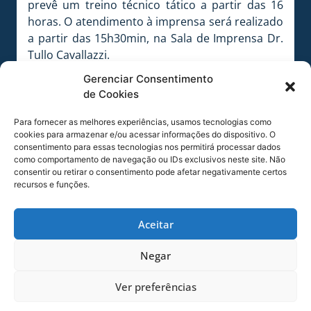
prevê um treino técnico tático a partir das 16
horas. O atendimento à imprensa será realizado
a partir das 15h30min, na Sala de Imprensa Dr.
Tullo Cavallazzi.
O próximo compromisso do Avaí no Catarinense
Gerenciar Consentimento
Chevrolet Divisão Principal 2013 será na quarta-
de Cookies
feira, dia 30, quando enfrenta o Juventus, na
Ressacada.
Para fornecer as melhores experiências, usamos tecnologias como
cookies para armazenar e/ou acessar informações do dispositivo. O
consentimento para essas tecnologias nos permitirá processar dados
como comportamento de navegação ou IDs exclusivos neste site. Não
Marrone quer aproveitar a oportunidade e se
consentir ou retirar o consentimento pode afetar negativamente certos
manter na equipe
FOTO:
Alceu Atherino
recursos e funções.
COMPARTILHE ESSA NOTÍCIA
Aceitar
MAIS NOTÍCIAS
Negar
Ver preferências