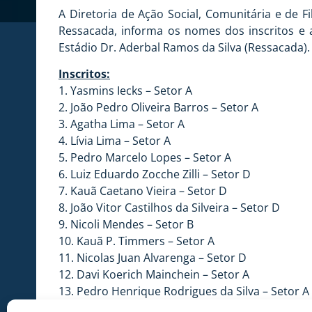
A Diretoria de Ação Social, Comunitária e de 
Ressacada, informa os nomes dos inscritos e as
Estádio Dr. Aderbal Ramos da Silva (Ressacada).
Inscritos:
1. Yasmins Iecks – Setor A
2. João Pedro Oliveira Barros – Setor A
3. Agatha Lima – Setor A
4. Lívia Lima – Setor A
5. Pedro Marcelo Lopes – Setor A
6. Luiz Eduardo Zocche Zilli – Setor D
7. Kauã Caetano Vieira – Setor D
8. João Vitor Castilhos da Silveira – Setor D
9. Nicoli Mendes – Setor B
10. Kauã P. Timmers – Setor A
11. Nicolas Juan Alvarenga – Setor D
12. Davi Koerich Mainchein – Setor A
13. Pedro Henrique Rodrigues da Silva – Setor A
14. Rafael Neuhaus Pessoa Velho – Setor A