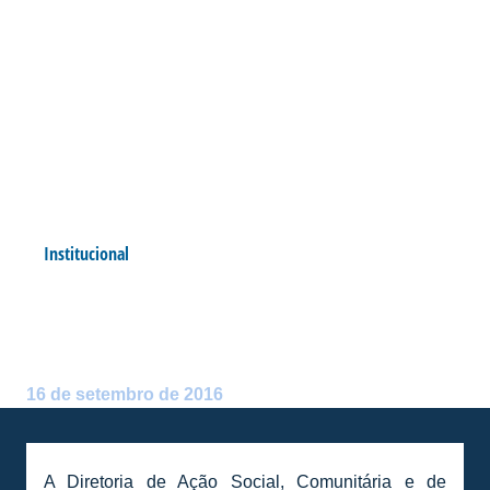
Institucional
RELAÇÃO DE INSCRITOS
PARA MASCOTES MIRINS
Postado por:
André Palma Ribeiro
16 de setembro de 2016
A Diretoria de Ação Social, Comunitária e de