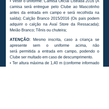
• Vestir o uniforme: Camisa Oficial Listrada 2016 (A
camisa será entregue pelo Clube ao Mascotinho
antes da entrada em campo e será recolhida na
saída); Calção Branco 2015/2016 (Os pais podem
adquirir o calção na Avaí Store da Ressacada);
Meião Branco; Tênis ou chuteira;
ATENÇÃO:
Mesmo inscrita, caso a criança se
apresente sem o uniforme acima, não
será permitida a entrada em campo, podendo o
Clube ser multado em caso de descumprimento.
• Ter altura máxima de 1,40 m (conforme informado
na divulgação das inscrições);
• Acessar o estádio por meio da carteirinha (quando
sócio) ou ingresso (a ser adquirido na bilheteria do
clube) acompanhado por seu responsável.
• Caso o mascote mirim não compareça nos
horários e locais determinados pela
coordenação, será imediatamente substituído.