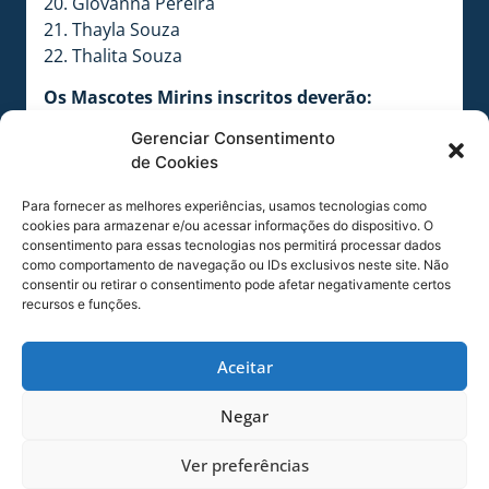
20. Giovanna Pereira
21. Thayla Souza
22. Thalita Souza
Os Mascotes Mirins inscritos deverão:
• Camisa (A camisa será entregue pelo Clube ao
Gerenciar Consentimento
Mascotinho antes da entrada em campo e será
de Cookies
recolhida na saída);
• Calção e Meião Brancos (Responsabilidade dos
Para fornecer as melhores experiências, usamos tecnologias como
Pais) (Os modelos pode ser lisos, sem o
cookies para armazenar e/ou acessar informações do dispositivo. O
consentimento para essas tecnologias nos permitirá processar dados
símbolo);
como comportamento de navegação ou IDs exclusivos neste site. Não
• Tênis ou chuteira (Responsabilidade dos Pais);
consentir ou retirar o consentimento pode afetar negativamente certos
recursos e funções.
ATENÇÃO:
Mesmo inscrita, caso a criança se
apresente sem o uniforme acima, não será
Aceitar
permitida a entrada em campo, podendo o
Clube ser multado em caso de descumprimento.
Negar
• Ter altura máxima de 1,40 m (conforme
Ver preferências
informado na divulgação das inscrições);