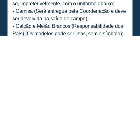
se, impreterivelmente, com o uniforme abaixo:
• Camisa (Será entregue pela Coordenação e deve
ser devolvida na saída de campo);
• Calção e Meião Brancos (Responsabilidade dos
Pais) (Os modelos pode ser lisos, sem o símbolo);
• Tênis ou chuteira (Responsabilidade dos Pais);
ATENÇÃO:
Mesmo inscrita, caso a criança se
apresente sem o uniforme acima, não será
permitida a entrada em campo, podendo o Clube
ser multado em caso de descumprimento.
• Ter altura máxima de 1,40 m;
• Acessar o estádio por meio da carteirinha (quando
sócio) ou ingresso (a ser adquirido na bilheteria do
clube) acompanhado por seu responsável.
• Caso o mascote mirim não compareça nos
horários e locais determinados pela coordenação,
será imediatamente substituído.