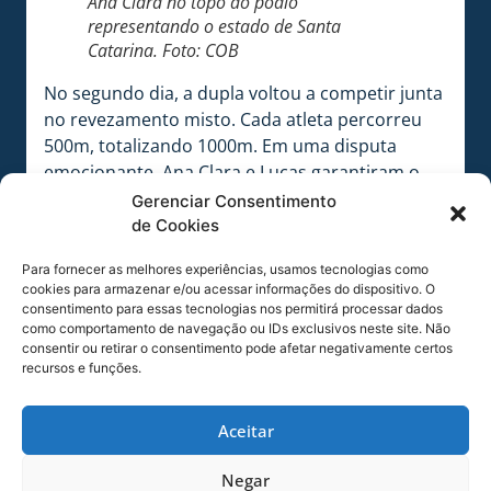
Ana Clara no topo do pódio
representando o estado de Santa
Catarina. Foto: COB
No segundo dia, a dupla voltou a competir junta
no revezamento misto. Cada atleta percorreu
500m, totalizando 1000m. Em uma disputa
emocionante, Ana Clara e Lucas garantiram o
primeiro lugar, dividindo o topo do pódio com a
Gerenciar Consentimento
equipe do Rio de Janeiro após um empate
de Cookies
técnico, ambos com o tempo de 3:10.4.
Para fornecer as melhores experiências, usamos tecnologias como
cookies para armazenar e/ou acessar informações do dispositivo. O
consentimento para essas tecnologias nos permitirá processar dados
como comportamento de navegação ou IDs exclusivos neste site. Não
consentir ou retirar o consentimento pode afetar negativamente certos
recursos e funções.
Aceitar
Negar