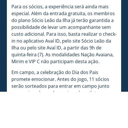
Para os sócios, a experiência será ainda mais
especial. Além da entrada gratuita, os membros
do plano Sócio Leão da Ilha já terão garantida a
possibilidade de levar um acompanhante sem
custo adicional. Para isso, basta realizar o check-
in no aplicativo Avaí ID, pelo site Sócio Leão da
Ilha ou pelo site Avaí ID, a partir das 9h de
quinta-feira (7). As modalidades Nação Avaiana,
Mirim e VIP C não participam desta ação.
Em campo, a celebração do Dia dos Pais
promete emocionar. Antes do jogo, 11 sócios
serão sorteados para entrar em campo junto
com os jogadores. As camisas dos atletas
também terão um toque especial, exibindo o
nome dos pais de cada um.
Durante o intervalo, três duplas de pais e filhos
participarão de um desafio de dribles e