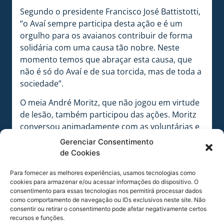
Segundo o presidente Francisco José Battistotti,
“o Avaí sempre participa desta ação e é um
orgulho para os avaianos contribuir de forma
solidária com uma causa tão nobre. Neste
momento temos que abraçar esta causa, que
não é só do Avaí e de sua torcida, mas de toda a
sociedade”.
O meia André Moritz, que não jogou em virtude
de lesão, também participou das ações. Moritz
conversou animadamente com as voluntárias e
algumas pacientes que estavam nos corredores
Gerenciar Consentimento
da Ressacada. Visitou o balcão de venda de
de Cookies
camisas, em frente à Secretaria do clube,
Para fornecer as melhores experiências, usamos tecnologias como
comprou duas camisas para dar de presente
cookies para armazenar e/ou acessar informações do dispositivo. O
para sua mãe e mostrou que é solidário. “Fico
consentimento para essas tecnologias nos permitirá processar dados
feliz em contribuir com esta causa tão
como comportamento de navegação ou IDs exclusivos neste site. Não
consentir ou retirar o consentimento pode afetar negativamente certos
importante”, disse.
recursos e funções.