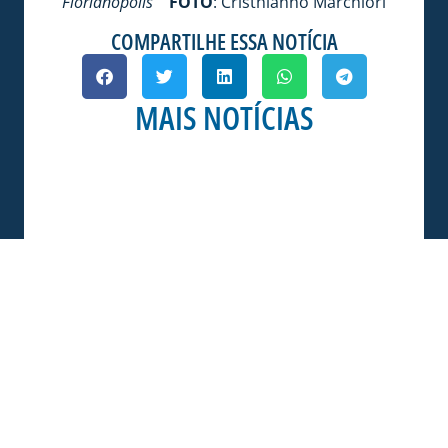
Florianópolis
FOTO
: Cristhianno Marchiori
COMPARTILHE ESSA NOTÍCIA
MAIS NOTÍCIAS
SERVIÇO DE JOGO: AVAÍ X CRB-AL, PELA
21ª RODADA DA SÉRIE B
Dias dos Pais vem aí, e na terça-feira (11/08)
é dia de Avaí na Ressacada pela Série B!