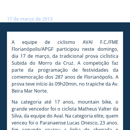
CICLÍSTICA
Postado por:
André Palma Ribeiro
17 de março de 2013
A equipe de ciclismo AVAI F.C./FME
Florianópolis/APGF participou neste domingo,
dia 17 de março, da tradicional prova ciclística
Subida do Morro da Cruz. A competição faz
parte da programação de festividades da
comemoração dos 287 anos de Florianópolis. A
prova teve início às 09h20min, no trapiche da Av.
Beira Mar Norte.
Na categoria até 17 anos, mountain bike, o
grande vencedor foi o ciclista Matheus Valter da
Silva, da equipe do Avaí. Na categoria elite, quem
venceu foi o Paranaense Lucas Onesco, 23 anos.
Em segundo cruzou a linha de chegada o