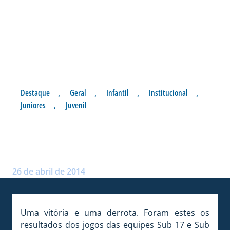
Destaque
,
Geral
,
Infantil
,
Institucional
,
Juniores
,
Juvenil
RESULTADOS DA BASE EM
ITAJAÍ
Postado por:
André Palma Ribeiro
26 de abril de 2014
Uma vitória e uma derrota. Foram estes os
resultados dos jogos das equipes Sub 17 e Sub