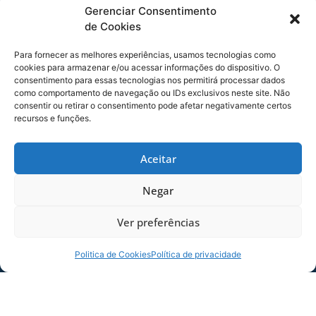
O presidente se colocou à disposição para
Gerenciar Consentimento
responder aos questionamentos sobre a gestão
de Cookies
e o atual momento do clube. Os
Para fornecer as melhores experiências, usamos tecnologias como
esclarecimentos foram feitos em todos os
cookies para armazenar e/ou acessar informações do dispositivo. O
pontos. Battistotti respondeu sobre valores da
consentimento para essas tecnologias nos permitirá processar dados
venda do atleta Gabriel pelo Lille ao Arsenal e os
como comportamento de navegação ou IDs exclusivos neste site. Não
consentir ou retirar o consentimento pode afetar negativamente certos
percentuais a que o clube tem direito.
recursos e funções.
Diogo Fernandes falou da responsabilidade que
ele e Marquinhos Santos tiveram para a
Aceitar
montagem do atual elenco e a condução do
futebol. Explicou vários processos dentro do
Negar
clube. Marquinhos falou de sua relação com os
atletas e a condução do futebol de forma a
Ver preferências
alcançar os objetivos para o acesso à Série A,
com uma atuação profissional.
Politica de Cookies
Política de privacidade
Diogo Fernandes também falou aos
conselheiros sobre como são tomadas as
decisões no futebol, com a análise dos atletas