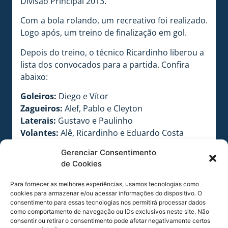
Divisão Principal 2013.
Com a bola rolando, um recreativo foi realizado.
Logo após, um treino de finalização em gol.
Depois do treino, o técnico Ricardinho liberou a
lista dos convocados para a partida. Confira
abaixo:
Goleiros:
Diego e Vítor
Zagueiros:
Alef, Pablo e Cleyton
Laterais:
Gustavo e Paulinho
Volantes:
Alê, Ricardinho e Eduardo Costa
Meias:
Marquinhos, Julinho, Nádson, Ildemar e
Gerenciar Consentimento
Jefferson Maranhão
de Cookies
Atacantes:
Danilo, Roberson e Reis
Para fornecer as melhores experiências, usamos tecnologias como
cookies para armazenar e/ou acessar informações do dispositivo. O
Ricardinho (E) conversou com todos em sua
consentimento para essas tecnologias nos permitirá processar dados
como comportamento de navegação ou IDs exclusivos neste site. Não
chegada
FOTO: Alceu Atherino
consentir ou retirar o consentimento pode afetar negativamente certos