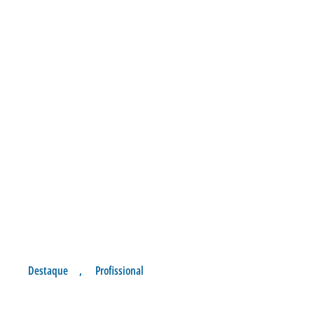
Destaque
,
Profissional
RICARDINHO COMANDA