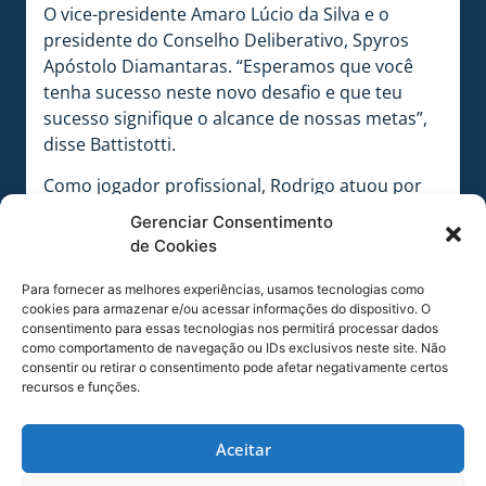
O vice-presidente Amaro Lúcio da Silva e o
presidente do Conselho Deliberativo, Spyros
Apóstolo Diamantaras. “Esperamos que você
tenha sucesso neste novo desafio e que teu
sucesso signifique o alcance de nossas metas”,
disse Battistotti.
Como jogador profissional, Rodrigo atuou por
vários times da região Sul e Nordeste do Brasil,
Gerenciar Consentimento
além de pequenas passagens pela Bolívia e
de Cookies
Hungria. Aos 28 anos, o então meio-campista
teve uma lesão na mão e precisou ficar três
Para fornecer as melhores experiências, usamos tecnologias como
cookies para armazenar e/ou acessar informações do dispositivo. O
meses parado. Nesse tempo Rodrigo foi
consentimento para essas tecnologias nos permitirá processar dados
convidado para ser auxiliar técnico do
como comportamento de navegação ou IDs exclusivos neste site. Não
Camboriú, de Santa Catarina e assumindo como
consentir ou retirar o consentimento pode afetar negativamente certos
recursos e funções.
técnico logo em seguida.
Como treinador, Rodrigo Santana tem
Aceitar
passagens por clubes do interior de São Paulo,