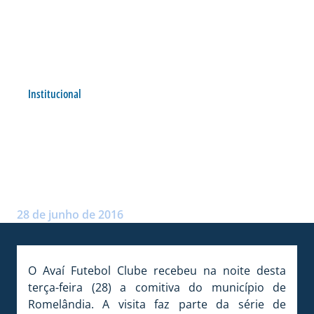
Institucional
ROMELÂNDIA RECEBE
HOMENAGENS NA
RESSACADA
Postado por:
André Palma Ribeiro
28 de junho de 2016
O Avaí Futebol Clube recebeu na noite desta
terça-feira (28) a comitiva do município de
Romelândia. A visita faz parte da série de