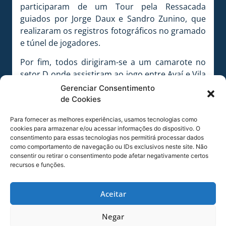
participaram de um Tour pela Ressacada
guiados por Jorge Daux e Sandro Zunino, que
realizaram os registros fotográficos no gramado
e túnel de jogadores.
Por fim, todos dirigiram-se a um camarote no
setor D onde assistiram ao jogo entre Avaí e Vila
Nova-GO, valido pela 13ª rodada do
Gerenciar Consentimento
Campeonato Brasileiro da Série B.
de Cookies
Para fornecer as melhores experiências, usamos tecnologias como
cookies para armazenar e/ou acessar informações do dispositivo. O
consentimento para essas tecnologias nos permitirá processar dados
Battistotti, presidente do Avaí (E) e Spyros, vice do
como comportamento de navegação ou IDs exclusivos neste site. Não
Conselho (D) com a comitiva na sala da Diretoria
consentir ou retirar o consentimento pode afetar negativamente certos
FOTO Sandro Zunino / AVAÍ F.C.
recursos e funções.
Aceitar
Túnel dos jogadores FOTO Sandro Zunino / AVAÍ F.C.
Negar