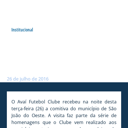
Institucional
SÃO JOÃO DO OESTE RECEBE
HOMENAGEM NA
RESSACADA
Postado por:
André Palma Ribeiro
26 de julho de 2016
O Avaí Futebol Clube recebeu na noite desta
terça-feira (26) a comitiva do município de São
João do Oeste. A visita faz parte da série de
homenagens que o Clube vem realizado aos