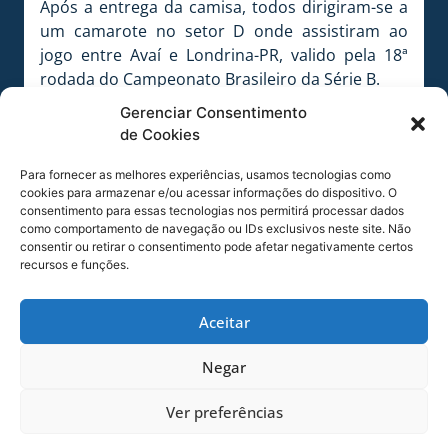
Após a entrega da camisa, todos dirigiram-se a
um camarote no setor D onde assistiram ao
jogo entre Avaí e Londrina-PR, valido pela 18ª
rodada do Campeonato Brasileiro da Série B.
Gerenciar Consentimento
de Cookies
FOTO: Jorge Daux / AVAÍ F.C.
Para fornecer as melhores experiências, usamos tecnologias como
cookies para armazenar e/ou acessar informações do dispositivo. O
consentimento para essas tecnologias nos permitirá processar dados
como comportamento de navegação ou IDs exclusivos neste site. Não
consentir ou retirar o consentimento pode afetar negativamente certos
FOTO: Jorge Daux / AVAÍ F.C.
recursos e funções.
Aceitar
FOTO: Sandro Zunino / AVAÍ F.C.
Negar
Ver preferências
FOTO: Sandro Zunino / AVAÍ F.C.