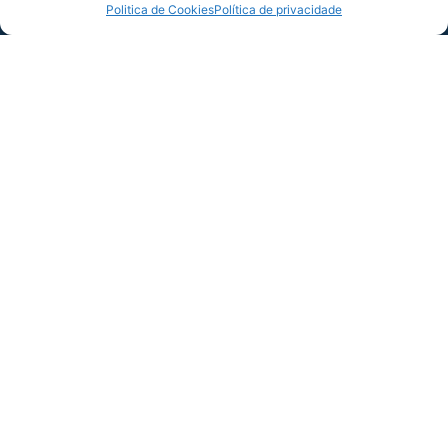
Politica de Cookies
Política de privacidade
COMPARTILHE ESSA NOTÍCIA
MAIS NOTÍCIAS
SERVIÇO DE JOGO: AVAÍ X CRB-AL, PELA
21ª RODADA DA SÉRIE B
Dias dos Pais vem aí, e na terça-feira (11/08)
é dia de Avaí na Ressacada pela Série B!
Precisamos do