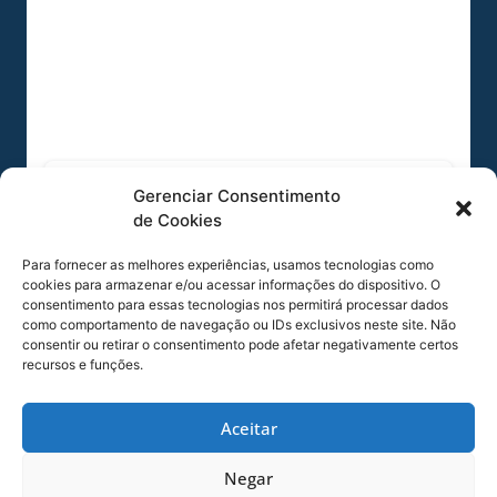
SERVIÇO DE JOGO: AVAÍ X CRB-AL, PELA
Gerenciar Consentimento
21ª RODADA DA SÉRIE B
de Cookies
Dias dos Pais vem aí, e na terça-feira (11/08)
Para fornecer as melhores experiências, usamos tecnologias como
é dia de Avaí na Ressacada pela Série B!
cookies para armazenar e/ou acessar informações do dispositivo. O
Precisamos do
consentimento para essas tecnologias nos permitirá processar dados
como comportamento de navegação ou IDs exclusivos neste site. Não
06/08/2026
Sócio
consentir ou retirar o consentimento pode afetar negativamente certos
recursos e funções.
Torcedor
Aceitar
Negar