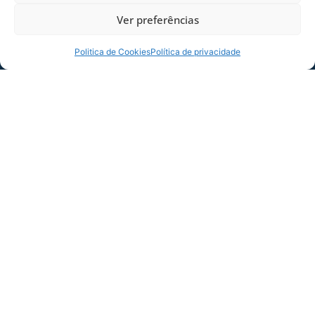
Ver preferências
Politica de Cookies
Política de privacidade
ESTÁDIO DA RESSACADA RECEBE XVIII
CURSO DE OPERAÇÕES DE CONTROLE DE
DISTÚRBIOS DA POLÍCIA RODOVIÁRIA
FEDERAL (PRF)
Na manhã desta quinta-feira (06/08), o
estádio Dr. Aderbal Ramos da Silva
(Ressacada), foi a “sala de aula” de alunos
06/08/2026
Geral
VER MAIS PUBLICAÇÕES