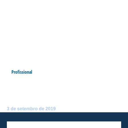
Profissional
SÉRIE A: ARBITRAGEM PARA
AVAÍ X FLAMENGO
Postado por:
André Palma Ribeiro
3 de setembro de 2019