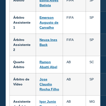
Árbitro
Edina Alves
FIFA
SP
Batista
Árbitro
Emerson
FIFA
SP
Assistente
Augusto de
1
Carvalho
Árbitro
Neuza Ines
FIFA
SP
Assistente
Back
2
Quarto
Ramon
AB
SC
Árbitro
Abatti Abel
Árbitro de
Jose
AB
SP
Vídeo
Claudio
Rocha Filho
Assistente
Igor Junio
AB
MG