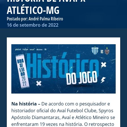
ATLÉTICO-MG
Postado por:
André Palma Ribeiro
16 de setembro de 2022
Na história –
De acordo com o pesquisador e
historiador oficial do Avaí Futebol Clube, Spyros
Apóstolo Diamantaras, Avaí e Atlético Mineiro se
enfrentaram 19 vezes na história. O retrospecto