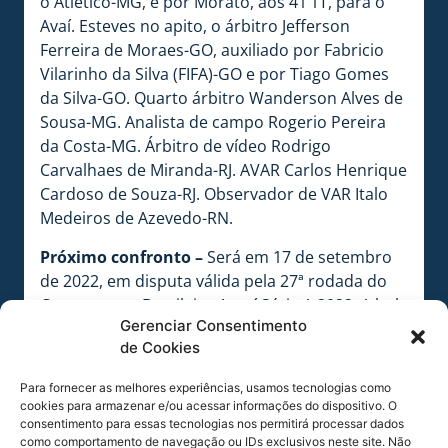
o Atlético-MG, e por Morato, aos 41’1T, para o
Avaí. Esteves no apito, o árbitro Jefferson
Ferreira de Moraes-GO, auxiliado por Fabricio
Vilarinho da Silva (FIFA)-GO e por Tiago Gomes
da Silva-GO. Quarto árbitro Wanderson Alves de
Sousa-MG. Analista de campo Rogerio Pereira
da Costa-MG. Árbitro de vídeo Rodrigo
Carvalhaes de Miranda-RJ. AVAR Carlos Henrique
Cardoso de Souza-RJ. Observador de VAR Italo
Medeiros de Azevedo-RN.
Próximo confronto –
Será em 17 de setembro
de 2022, em disputa válida pela 27ª rodada do
Campeonato Brasileiro Assaí Série A 2022. A bola
Gerenciar Consentimento
vai rolar às 16h30, no estádio D. Aderbal Ramos
de Cookies
da Silva (Ressacada), em Florianópolis. Estará no
apito o árbitro Andre Luiz de Freitas Castro,
Para fornecer as melhores experiências, usamos tecnologias como
auxiliado por Fabrício Vilarinho da Silva (FIFA) e
cookies para armazenar e/ou acessar informações do dispositivo. O
por Leone Carvalho Rocha. Trio de
consentimento para essas tecnologias nos permitirá processar dados
como comportamento de navegação ou IDs exclusivos neste site. Não