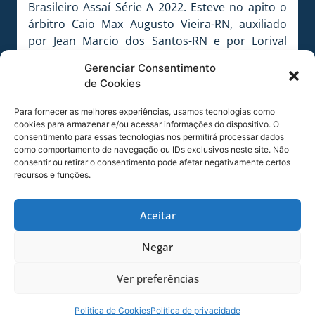
Brasileiro Assaí Série A 2022. Esteve no apito o
árbitro Caio Max Augusto Vieira-RN, auxiliado
por Jean Marcio dos Santos-RN e por Lorival
Candido das Flores-RN. Quarto árbitro
Gerenciar Consentimento
Alexandre de Souza Peixoto-CE. Analista de
de Cookies
campo Paulo Silvio dos Santos-CE. Árbitro de
vídeo Daiane Caroline Muniz dos Santos (FIFA)-
Para fornecer as melhores experiências, usamos tecnologias como
SP. AVAR Fabricio Porfirio de Moura-SP.
cookies para armazenar e/ou acessar informações do dispositivo. O
consentimento para essas tecnologias nos permitirá processar dados
Observador de VAR Emerson Augusto de
como comportamento de navegação ou IDs exclusivos neste site. Não
Carvalho-SP.
consentir ou retirar o consentimento pode afetar negativamente certos
recursos e funções.
Próximo confronto –
Será nesta quarta-feira
(09/11), em disputa válida pela 37ª rodada do
Aceitar
Campeonato Brasileiro Assaí Série A 2022. A bola
vai rolar às 19 horas, no estádio Dr. Aderbal
Negar
Ramos da Silva (Ressacada), em Florianópolis,
Santa Catarina. Estará no apito o árbitro Luiz
Ver preferências
Flavio de Oliveira (FIFA)-SP, auxiliado por Alex
Ang Ribeiro-SP e por Miguel Cataneo Ribeiro da
Politica de Cookies
Política de privacidade