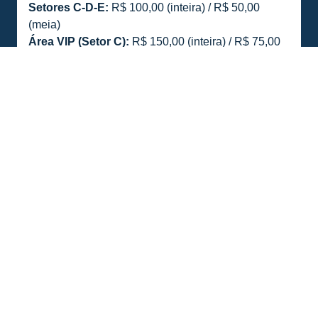
Setores C-D-E:
R$ 100,00 (inteira) / R$ 50,00
(meia)
Área VIP (Setor C):
R$ 150,00 (inteira) / R$ 75,00
(meia)
(ESGOTADO)
Área VIP (Setor E) :
R$ 150,00 (inteira) / R$ 75,00
(meia)
Setor F (Visitante):
R$ 80,00 (inteira) / R$ 40,00
(meia)
PLANO NAÇÃO AVAIANA
Os sócios do plano Nação Avaiana podem adquirir
um único ingresso com os descontos estabelecidos
em contrato, conforme tabela a seguir:
Setor A:
30%
Setor B:
60%
Setores C, D e E:
30%
Área VIP E:
30%