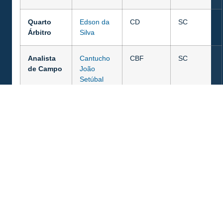
Quarto
Edson da
CD
SC
Árbitro
Silva
Analista
Cantucho
CBF
SC
de Campo
João
Setúbal
Obs.: Clique no nome do árbitro para ver o seu
histórico.
COMPARTILHE ESSA NOTÍCIA
MAIS NOTÍCIAS