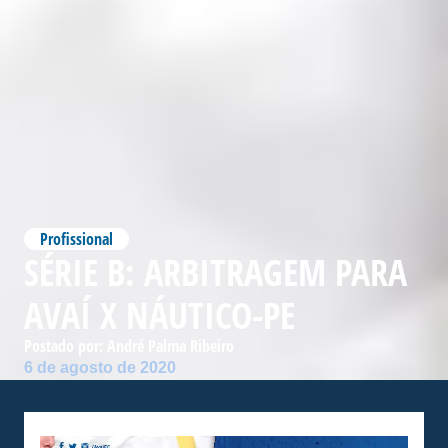
Profissional
SÉRIE B: ARBITRAGEM PARA
AVAÍ X NÁUTICO-PE
Postado por:
André Palma Ribeiro
6 de agosto de 2020