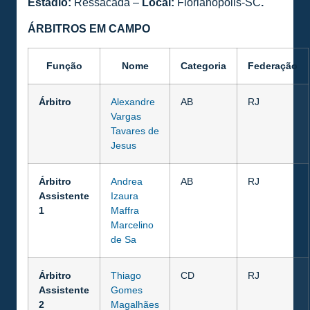
Estádio:
Ressacada –
Local:
Florianópolis-SC
.
ÁRBITROS EM CAMPO
Função
Nome
Categoria
Federação
Árbitro
Alexandre
AB
RJ
Vargas
Tavares de
Jesus
Árbitro
Andrea
AB
RJ
Assistente
Izaura
1
Maffra
Marcelino
de Sa
Árbitro
Thiago
CD
RJ
Assistente
Gomes
2
Magalhães