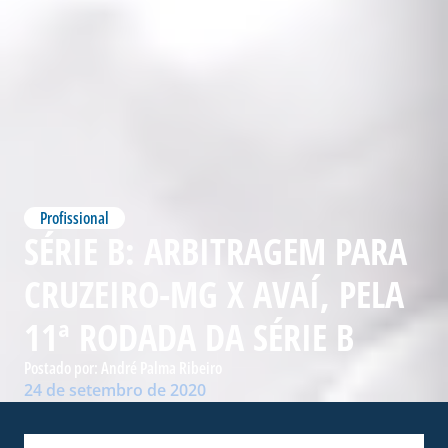
Profissional
SÉRIE B: ARBITRAGEM PARA
CRUZEIRO-MG X AVAÍ, PELA
11ª RODADA DA SÉRIE B
Postado por:
André Palma Ribeiro
24 de setembro de 2020