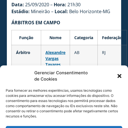
Data:
25/09/2020 –
Hora:
21h30
Estádio:
Mineirão –
Local:
Belo Horizonte-MG
ÁRBITROS EM CAMPO
Função
Nome
Categoria
Federação
Árbitro
Alexandre
AB
RJ
Vargas
Tavares
de Jesus
Gerenciar Consentimento
de Cookies
Árbitro
Thiago
AB
RJ
Para fornecer as melhores experiências, usamos tecnologias como
Assistente
Rosa de
cookies para armazenar e/ou acessar informações do dispositivo. O
1
Oliveira
consentimento para essas tecnologias nos permitirá processar dados
como comportamento de navegação ou IDs exclusivos neste site. Não
consentir ou retirar o consentimento pode afetar negativamente certos
Árbitro
Daniel do
AB
RJ
recursos e funções.
Assistente
Espirito
2
Santo