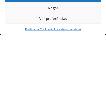
árbitro Paulo Cesar Zanovelli da Silva-MG,
auxiliado pelo árbitro assistente 1, Nailton Júnior
Negar
de Sousa Oliveira-CE e pelo árbitro assistente 2,
Ver preferências
Luanderson Lima dos Santos-BA. Quarto árbitro,
Edson da Silva-SC. Assessor, Marrubson Melo
Freitas-DF. VAR, Rodrigo Guarizo Ferreira do
Politica de Cookies
Política de privacidade
Amaral-SP. AVAR, Marcus Vinicius Gomes-MG.
Observador de VAR, Rodrigo Pereira Jóia-BR.
Quality manager, Nayara Pereira dos Santos-BR.
COMPARTILHE ESSA NOTÍCIA
MAIS NOTÍCIAS