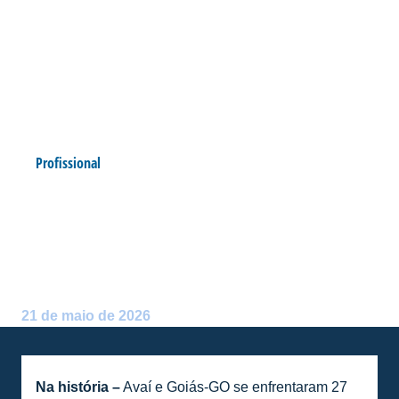
Profissional
SÉRIE B: NÚMEROS NA
HISTÓRIA DE AVAÍ X GOIÁS-
GO
Postado por:
Alceu Atherino Neves
21 de maio de 2026
Na história –
Avaí e Goiás-GO se enfrentaram 27