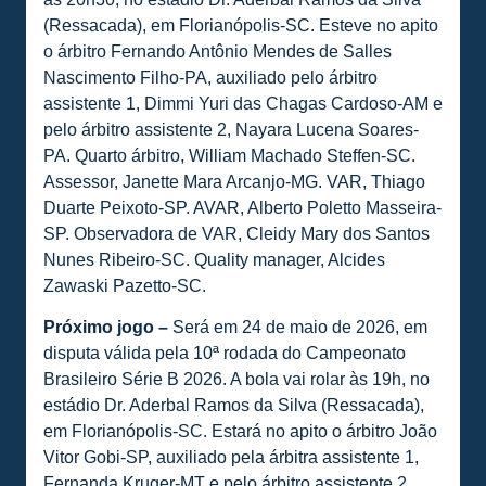
(Ressacada), em Florianópolis-SC. Esteve no apito
o árbitro Fernando Antônio Mendes de Salles
Nascimento Filho-PA, auxiliado pelo árbitro
assistente 1, Dimmi Yuri das Chagas Cardoso-AM e
pelo árbitro assistente 2, Nayara Lucena Soares-
PA. Quarto árbitro, William Machado Steffen-SC.
Assessor, Janette Mara Arcanjo-MG. VAR, Thiago
Duarte Peixoto-SP. AVAR, Alberto Poletto Masseira-
SP. Observadora de VAR, Cleidy Mary dos Santos
Nunes Ribeiro-SC. Quality manager, Alcides
Zawaski Pazetto-SC.
Próximo jogo –
Será em 24 de maio de 2026, em
disputa válida pela 10ª rodada do Campeonato
Brasileiro Série B 2026. A bola vai rolar às 19h, no
estádio Dr. Aderbal Ramos da Silva (Ressacada),
em Florianópolis-SC. Estará no apito o árbitro João
Vitor Gobi-SP, auxiliado pela árbitra assistente 1,
Fernanda Kruger-MT e pelo árbitro assistente 2,