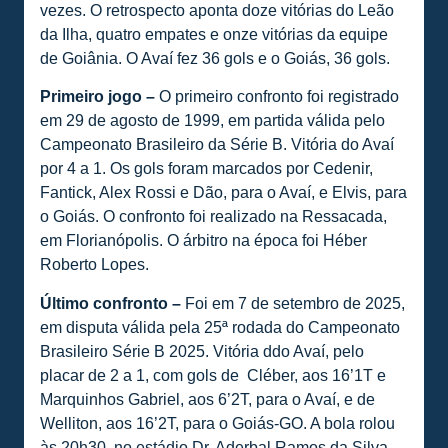
vezes. O retrospecto aponta doze vitórias do Leão
da Ilha, quatro empates e onze vitórias da equipe
de Goiânia. O Avaí fez 36 gols e o Goiás, 36 gols.
Primeiro jogo –
O primeiro confronto foi registrado
em 29 de agosto de 1999, em partida válida pelo
Campeonato Brasileiro da Série B. Vitória do Avaí
por 4 a 1. Os gols foram marcados por Cedenir,
Fantick, Alex Rossi e Dão, para o Avaí, e Elvis, para
o Goiás. O confronto foi realizado na Ressacada,
em Florianópolis. O árbitro na época foi Héber
Roberto Lopes.
Último confronto –
Foi em 7 de setembro de 2025,
em disputa válida pela 25ª rodada do Campeonato
Brasileiro Série B 2025. Vitória ddo Avaí, pelo
placar de 2 a 1, com gols de Cléber, aos 16’1T e
Marquinhos Gabriel, aos 6’2T, para o Avaí, e de
Welliton, aos 16’2T, para o Goiás-GO. A bola rolou
às 20h30, no estádio Dr. Aderbal Ramos da Silva