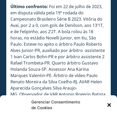
Último confronto:
Foi em 22 de julho de 2023,
em disputa válida pela 19ª rodada do
Campeonato Brasileiro Série B 2023. Vitória do
Avaí, por 2 a 0, com gols de Denilson, aos 13’1T,
e de Felipinho, aos 2’2T. A bola rolou às 18
horas, no estádio Novelli Junior, em Itu, São
Paulo. Esteve no apito o árbitro Paulo Roberto
Alves Junior-PR, auxiliado por árbitro assistente
1 Ivan Carlos Bohn-PR e por árbitro assistente 2
Rafael Trombeta-PR. Quarto árbitro Gustavo
Holanda Souza-SP. Assessor Ana Karina
Marques Valentin-PE. Árbitro de vídeo Paulo
Renato Moreira da Silva Coelho-RJ. AVAR Helen
Aparecida Gonçalves Silva Araujo-
MG. Observador de VAR Antonio Rogerio Batista
do Prado-SP.
Gerenciar Consentimento
de Cookies
Próxima disputa:
Será em 25 de novembro de
2023, em disputa válida pela 38ª rodada do