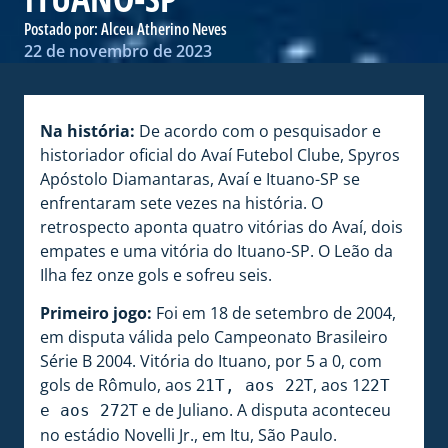
Postado por:
Alceu Atherino Neves
22 de novembro de 2023
Na história:
De acordo com o pesquisador e
historiador oficial do Avaí Futebol Clube, Spyros
Apóstolo Diamantaras, Avaí e Ituano-SP se
enfrentaram sete vezes na história. O
retrospecto aponta quatro vitórias do Avaí, dois
empates e uma vitória do Ituano-SP. O Leão da
Ilha fez onze gols e sofreu seis.
Primeiro jogo:
Foi em 18 de setembro de 2004,
em disputa válida pelo Campeonato Brasileiro
Série B 2004. Vitória do Ituano, por 5 a 0, com
gols de Rômulo, aos 2
2T, aos 12
1T, aos 2
2T
2T e de Juliano. A disputa aconteceu
e aos 27
no estádio Novelli Jr., em Itu, São Paulo.