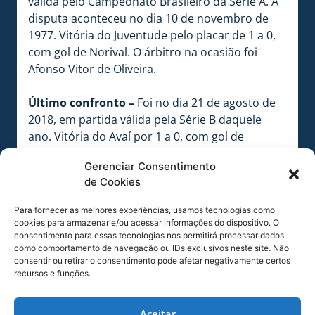
válida pelo Campeonato Brasileiro da Série A. A
disputa aconteceu no dia 10 de novembro de
1977. Vitória do Juventude pelo placar de 1 a 0,
com gol de Norival. O árbitro na ocasião foi
Afonso Vitor de Oliveira.
Último confronto –
Foi no dia 21 de agosto de
2018, em partida válida pela Série B daquele
ano. Vitória do Avaí por 1 a 0, com gol de
Matheus Barbosa, aos 32`2T. A disputa
Gerenciar Consentimento
aconteceu no estádio Dr. Aderbal Ramos da
de Cookies
Silva (Ressacada), em Florianópolis-SC. Esteve no
apito o árbitro Salim Fende Chavez, auxiliado
Para fornecer as melhores experiências, usamos tecnologias como
por Miguel Cataneo Ribeiro da Costa e por
cookies para armazenar e/ou acessar informações do dispositivo. O
Gustavo Rodrigues de Oliveira. Todos de São
consentimento para essas tecnologias nos permitirá processar dados
como comportamento de navegação ou IDs exclusivos neste site. Não
Paulo. O quarto árbitro foi Ramon Abatti Abel e
consentir ou retirar o consentimento pode afetar negativamente certos
o analista de campo o Sr. Fernando Lopes.
recursos e funções.
Próxima disputa –
Será no dia 20 de outubro de
Aceitar