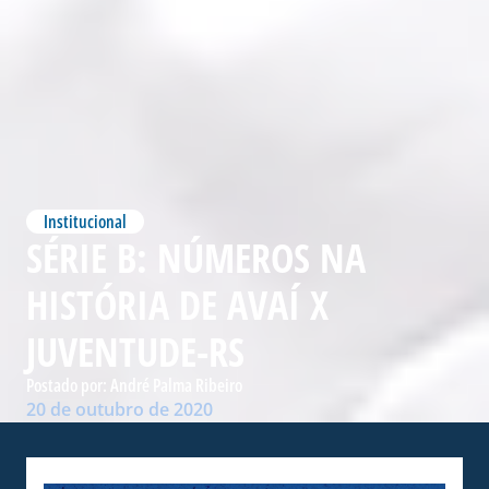
Institucional
SÉRIE B: NÚMEROS NA
HISTÓRIA DE AVAÍ X
JUVENTUDE-RS
Postado por:
André Palma Ribeiro
20 de outubro de 2020