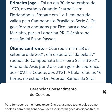
Primeiro jogo
– Foi no dia 30 de setembro de
1979, no estádio Orlando Scarpelli, em
Florianópolis. Empate em 1 a 1, em partida
válida pelo Campeonato Brasileiro Série A. Os
gols foram anotados por Fico, para o Avaí, e
Marinho, para o Londrina-PR. O árbitro na
ocasião foi Elson Passos.
Último confronto
– Ocorreu em em 28 de
setembro de 2021, em disputa válida pela 27ª
rodada do Campeonato Brasileiro Série B 2021.
Vitória do Avaí, por 2 a 0, com gols de Lourenço,
aos 10’2T, e Copete, aos 21’2T. A bola rolou às 16
horas, no estádio Dr. Aderbal Ramos da Silva
(Ressacada), em Florianópolis, Santa Catarina.
Gerenciar Consentimento
Esteve no apito o árbitro Douglas Schwengber
de Cookies
da Silva, auxiliado por Leirson Peng Martins e
por Lucio Beiersdorf Flor. Quarto árbitro Gunar
Para fornecer as melhores experiências, usamos tecnologias como
Nunes de Abreu Welsch. Analista de campo
cookies para armazenar e/ou acessar informações do dispositivo. O