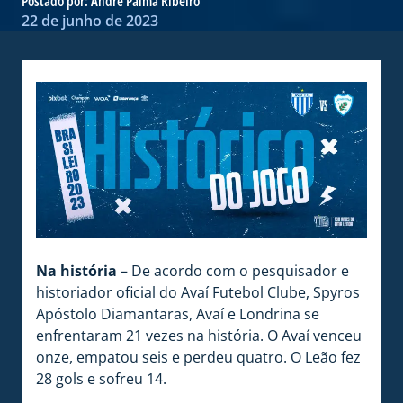
Postado por:
André Palma Ribeiro
22 de junho de 2023
Na história
– De acordo com o pesquisador e
historiador oficial do Avaí Futebol Clube, Spyros
Apóstolo Diamantaras, Avaí e Londrina se
enfrentaram 21 vezes na história. O Avaí venceu
onze, empatou seis e perdeu quatro. O Leão fez
28 gols e sofreu 14.