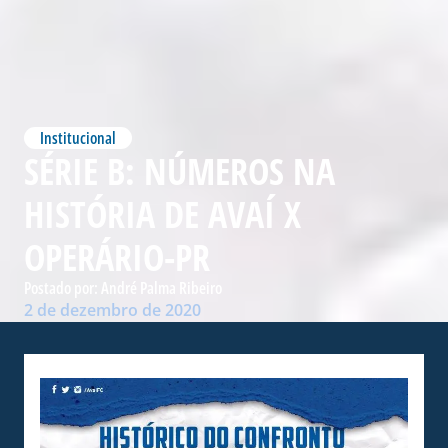
Institucional
SÉRIE B: NÚMEROS NA
HISTÓRIA DE AVAÍ X
OPERÁRIO-PR
Postado por:
André Palma Ribeiro
2 de dezembro de 2020