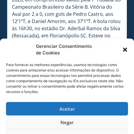
Campeonato Brasileiro da Série B. Vitória do
Avaí por 2 a 0, com gols de Pedro Castro, aos
12’1ºT, e Daniel Amorim, aos 37’1ºT. A bola rolou
às 16h30, no estádio Dr. Aderbal Ramos da Silva
(Ressacada), em Florianópolis-SC. Esteve no
apito o árbitro Douglas Schwengber da Silva,
Gerenciar Consentimento
auxiliado por André da Silva Bitencourt e
de Cookies
por Mauricio Coelho Silva Penna. O quarto
árbitro foi Fernando Henrique de Medeiros
Para fornecer as melhores experiências, usamos tecnologias como
cookies para armazenar e/ou acessar informações do dispositivo. O
Miranda.
consentimento para essas tecnologias nos permitirá processar dados
como comportamento de navegação ou IDs exclusivos neste site. Não
Próximo confronto –
Será no dia 03 de
consentir ou retirar o consentimento pode afetar negativamente certos
dezembro de 2020, em compromisso válido pela
recursos e funções.
26ª rodada do Campeonato Brasileiro da Série B.
A bola vai rolar às 21h30, no estádio Germano
Aceitar
Kruger, em Ponta Grossa, no Paraná. A partida
terá arbitragem de Thiago Duarte Peixoto, que
Negar
será auxiliado por Evandro de Melo Lima e por
Luiz Alberto Andrini Nogueira. O Trio é de São