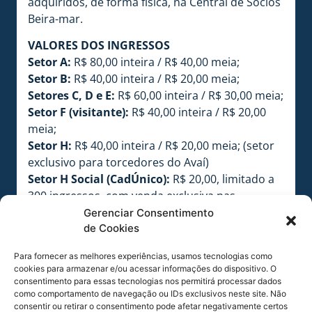
adquiridos, de forma física, na Central de Sócios
Beira-mar.
VALORES DOS INGRESSOS
Setor A:
R$ 80,00 inteira / R$ 40,00 meia;
Setor B:
R$ 40,00 inteira / R$ 20,00 meia;
Setores C, D e E:
R$ 60,00 inteira / R$ 30,00 meia;
Setor F (visitante):
R$ 40,00 inteira / R$ 20,00
meia;
Setor H:
R$ 40,00 inteira / R$ 20,00 meia; (setor
exclusivo para torcedores do Avaí)
Setor H Social (CadÚnico):
R$ 20,00, limitado a
300 ingressos, com venda exclusiva nas
bilheterias, mediante comprovação de registro
Gerenciar Consentimento
de Cookies
no CadÚnico e apresentação do CPF; (setor
exclusivo para torcedores do Avaí)
Para fornecer as melhores experiências, usamos tecnologias como
Área Vip E:
R$ 100,00 inteira / R$ 50,00 meia.
cookies para armazenar e/ou acessar informações do dispositivo. O
consentimento para essas tecnologias nos permitirá processar dados
como comportamento de navegação ou IDs exclusivos neste site. Não
ATENÇÃO:
consentir ou retirar o consentimento pode afetar negativamente certos