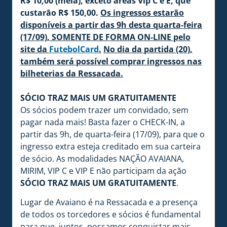
R$ 10,00 (meia), exceto áreas Vip C e E, que
custarão R$ 150,00.
Os ingressos estarão
disponíveis a partir das 9h desta quarta-feira
(17/09), SOMENTE DE FORMA ON-LINE pelo
site da
FutebolCard
.
No dia da partida (20),
também será possível comprar ingressos nas
bilheterias da Ressacada.
SÓCIO TRAZ MAIS UM GRATUITAMENTE
Os sócios podem trazer um convidado, sem
pagar nada mais! Basta fazer o CHECK-IN, a
partir das 9h, de quarta-feira (17/09), para que o
ingresso extra esteja creditado em sua carteira
de sócio. As modalidades NAÇÃO AVAIANA,
MIRIM, VIP C e VIP E não participam da ação
SÓCIO TRAZ MAIS UM GRATUITAMENTE
.
Lugar de Avaiano é na Ressacada e a presença
de todos os torcedores e sócios é fundamental
para que, juntos, possamos conquistar mais