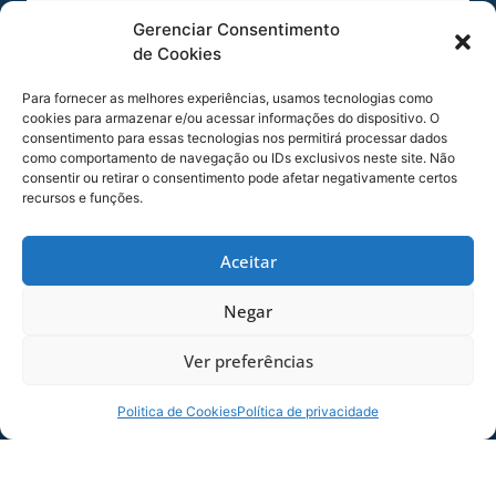
O check-in se faz necessário para que o clube
Gerenciar Consentimento
tenha previsibilidade assertiva de público,
de Cookies
proporcionando segurança e uma melhor
experiência aos torcedores presentes.
Para fornecer as melhores experiências, usamos tecnologias como
cookies para armazenar e/ou acessar informações do dispositivo. O
ATENÇÃO:
A carteirinha de sócio só fica ativa
consentimento para essas tecnologias nos permitirá processar dados
como comportamento de navegação ou IDs exclusivos neste site. Não
após a realização do check-in.
consentir ou retirar o consentimento pode afetar negativamente certos
recursos e funções.
Acesse agora mesmo a loja de sua preferência e
baixe o Avaí ID:
Aceitar
Negar
Ver preferências
Politica de Cookies
Política de privacidade
Confira os detalhes abaixo: