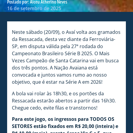
Postado por:
Alceu Atherino Neves
16 de setembro de 2025
Neste sábado (20/09), o Avaí volta aos gramados
da Ressacada, desta vez diante da Ferroviária-
SP, em disputa válida pela 27ª rodada do
Campeonato Brasileiro Série B 2025. O Mais
Vezes Campeão de Santa Catarina vai em busca
dos três pontos. A Nação Avaiana está
convocada e juntos vamos rumo ao nosso
objetivo, que é estar na Série A em 2026!
A bola vai rolar às 18h30, e os portões da
Ressacada estarão abertos a partir das 16h30.
Chegue cedo, evite filas e transtornos!
Para este jogo, os ingressos para TODOS OS
SETORES estão fixados em R$ 20,00 (inteira) e