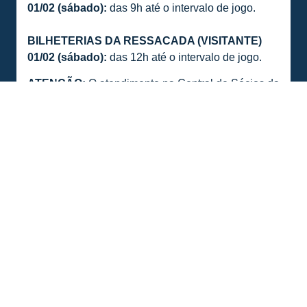
01/02 (sábado):
das 9h até o intervalo de jogo.
BILHETERIAS DA RESSACADA (VISITANTE)
01/02 (sábado):
das 12h até o intervalo de jogo.
ATENÇÃO:
O atendimento na Central de Sócios da
Ressacada será exclusivo para sócios e novos
sócios. A comercialização dos ingressos será
apenas on-line e nas bilheterias.
PLANO NAÇÃO AVAIANA
Os sócios do plano Nação Avaiana podem adquirir
um único ingresso com os descontos estabelecidos
em contrato, conforme tabela a seguir:
Setor A:
30%
Setor B:
60%
Setores C, D e E:
30%
Área VIP E:
30%