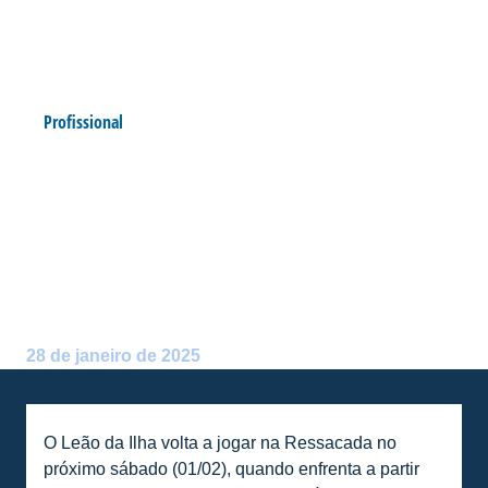
Profissional
SERVIÇO DE JOGO:
INGRESSOS, PROMOÇÕES E
ORIENTAÇÕES PARA AVAÍ X
JOINVILLE
Postado por:
Alceu Atherino Neves
28 de janeiro de 2025
O Leão da Ilha volta a jogar na Ressacada no
próximo sábado (01/02), quando enfrenta a partir