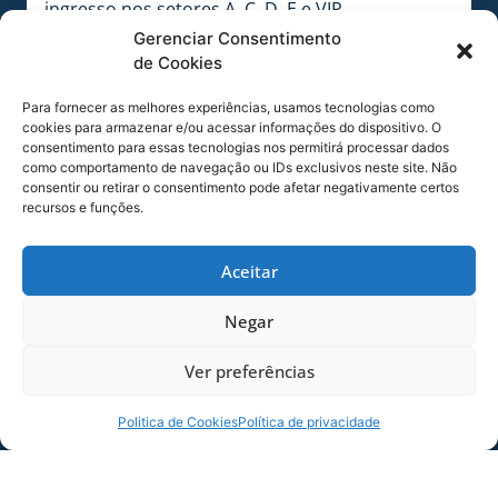
ingresso nos setores A, C, D, E e VIP.
Gerenciar Consentimento
MENORES ATÉ 12 ANOS
de Cookies
Não pagam ingresso, mas precisam,
OBRIGATORIAMENTE, estar acompanhado por
Para fornecer as melhores experiências, usamos tecnologias como
cookies para armazenar e/ou acessar informações do dispositivo. O
um responsável. O acesso ao estádio se dará
consentimento para essas tecnologias nos permitirá processar dados
direto na catraca.
como comportamento de navegação ou IDs exclusivos neste site. Não
consentir ou retirar o consentimento pode afetar negativamente certos
recursos e funções.
VALORES DOS INGRESSOS PARA O AVAÍ
Setor “A” (Coberto):
R$ 120,00
Meia-entrada:
R$ 60,00
Aceitar
Setores “C”, “D”, “E” (Coberto):
R$ 100,00
Meia-entrada:
R$ 50,00
Negar
Setor “B” (Descoberto):
R$ 80,00
Ver preferências
Meia-entrada:
R$ 40,00
Área Vip:
R$ 150,00
Meia-entrada:
R$ 75,00
Politica de Cookies
Política de privacidade
CÔZA MÁSH QUIRIDA (Open Bar e Open Food)
Valor normal –
R$ 270,00