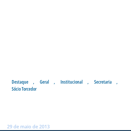
Destaque
,
Geral
,
Institucional
,
Secretaria
,
Sócio Torcedor
SÓCIOS NA AÇÃO GOL DE
PÊNALTI
Postado por:
André Palma Ribeiro
29 de maio de 2013