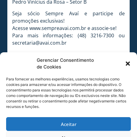
Pedro Vinícius da Rosa – Setor B
Seja sócio Sempre Avaí e participe de
promoções exclusivas!
Acesse www.sempreavai.com.br e associe-se!
Para mais informações: (48) 3216-7300 ou
secretaria@avai.com.br
Foto: Guilherme Lopes
Gerenciar Consentimento
de Cookies
Foto: Guilherme Lopes
Para fornecer as melhores experiências, usamos tecnologias como
COMPARTILHE ESSA NOTÍCIA
cookies para armazenar e/ou acessar informações do dispositivo. O
consentimento para essas tecnologias nos permitirá processar dados
como comportamento de navegação ou IDs exclusivos neste site. Não
consentir ou retirar o consentimento pode afetar negativamente certos
MAIS NOTÍCIAS
recursos e funções.
Aceitar