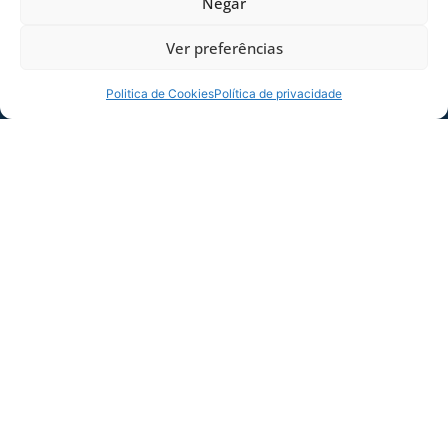
Negar
Ver preferências
Politica de Cookies
Política de privacidade
SERVIÇO DE JOGO: AVAÍ X CRB-AL, PELA
21ª RODADA DA SÉRIE B
Dias dos Pais vem aí, e na terça-feira (11/08)
é dia de Avaí na Ressacada pela Série B!
Precisamos do
06/08/2026
Sócio
Torcedor