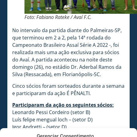
Foto: Fabiano Rateke / Avaí F.C.
No intervalo da partida diante do Palmeiras-SP,
que terminou em 2 a 2, pela 14ª rodada do
Campeonato Brasileiro Assaí Série A 2022 -, foi
realizada mais uma ação exclusiva para sócios
do Avaí. A partida aconteceu na noite deste
domingo (26), no estádio Dr. Aderbal Ramos da
Silva (Ressacada), em Florianópolis-SC.
Cinco sócios foram sorteados durante a semana
e participaram da ação É PÊNALTI.
Participaram da ação os seguintes sócios:
Leonardo Pessi Cordeiro (setor B)
Luís felipe mengual loch – (setor D)
Igor Andretti – (setor D)
Valmir Paulo Gomes de Oliveira – (setor B)
Gerenciar Consentimento