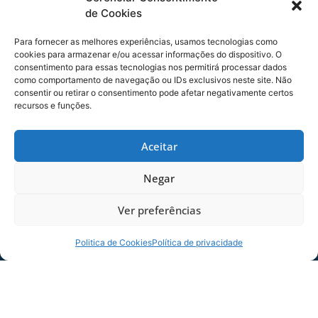
Felipe dos Santos – (setor D)
de Cookies
Beatriz Lehmkuhl Felisbino – (setor D)
Para fornecer as melhores experiências, usamos tecnologias como
Após os chutes, todos os sócios ganharam um
cookies para armazenar e/ou acessar informações do dispositivo. O
consentimento para essas tecnologias nos permitirá processar dados
KIT do Avaí, com produtos licenciados e
como comportamento de navegação ou IDs exclusivos neste site. Não
registraram uma foto oficial.
consentir ou retirar o consentimento pode afetar negativamente certos
recursos e funções.
Para participar de ações exclusivas com sócios,
basta o torcedor ser sócio e estar em dia com a
Aceitar
tesouraria do Clube.
COMPARTILHE ESSA NOTÍCIA
Negar
Ver preferências
MAIS NOTÍCIAS
Politica de Cookies
Política de privacidade