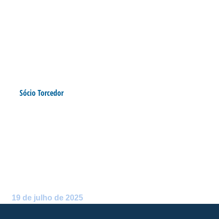
Sócio Torcedor
SÓCIOS PARTICIPAM DA
RESSACADA EXPERIENCE
ANTES DE AVAÍ X VILA
NOVA-GO
Postado por:
Alceu Atherino Neves
19 de julho de 2025