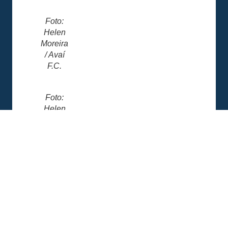
Foto:
Helen
Moreira
/ Avaí
F.C.
Foto:
Helen
Moreira
/ Avaí
F.C.
COMPARTILHE ESSA NOTÍCIA
MAIS NOTÍCIAS