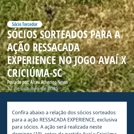
Sócio Torcedor
SÓCIOS SORTEADOS PARA A
AÇÃO RESSACADA
EXPERIENCE NO JOGO AVAÍ X
CRICIÚMA-SC
Postado por:
Alceu Atherino Neves
17 de outubro de 2025
Confira abaixo a relação dos sócios sorteados
para a ação RESSACADA EXPERIENCE, exclusiva
para sócios. A ação será realizada neste