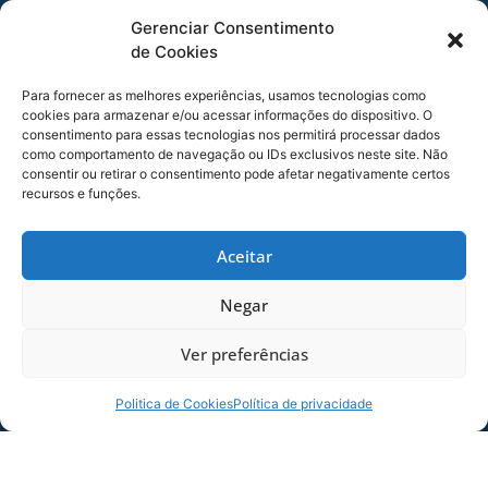
Gerenciar Consentimento
MAIS NOTÍCIAS
de Cookies
Para fornecer as melhores experiências, usamos tecnologias como
cookies para armazenar e/ou acessar informações do dispositivo. O
consentimento para essas tecnologias nos permitirá processar dados
como comportamento de navegação ou IDs exclusivos neste site. Não
consentir ou retirar o consentimento pode afetar negativamente certos
recursos e funções.
Aceitar
SERVIÇO DE JOGO: AVAÍ X CRB-AL, PELA
Negar
21ª RODADA DA SÉRIE B
Ver preferências
Dias dos Pais vem aí, e na terça-feira (11/08)
é dia de Avaí na Ressacada pela Série B!
Politica de Cookies
Política de privacidade
Precisamos do
06/08/2026
Sócio
Torcedor