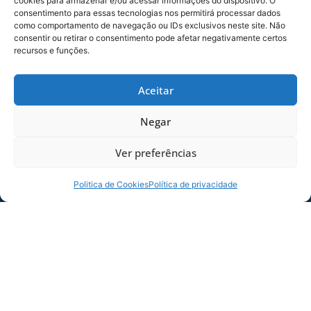
cookies para armazenar e/ou acessar informações do dispositivo. O
consentimento para essas tecnologias nos permitirá processar dados
como comportamento de navegação ou IDs exclusivos neste site. Não
consentir ou retirar o consentimento pode afetar negativamente certos
recursos e funções.
SERVIÇO DE JOGO: AVAÍ X CRB-AL, PELA
21ª RODADA DA SÉRIE B
Aceitar
Dias dos Pais vem aí, e na terça-feira (11/08)
é dia de Avaí na Ressacada pela Série B!
Negar
Precisamos do
Ver preferências
06/08/2026
Sócio
Torcedor
Politica de Cookies
Política de privacidade