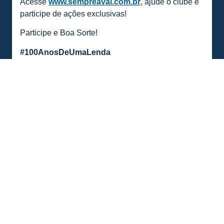
Acesse
www.sempreavai.com.br
, ajude o clube e
participe de ações exclusivas!
Participe e Boa Sorte!
#100AnosDeUmaLenda
COMPARTILHE ESSA NOTÍCIA
MAIS NOTÍCIAS