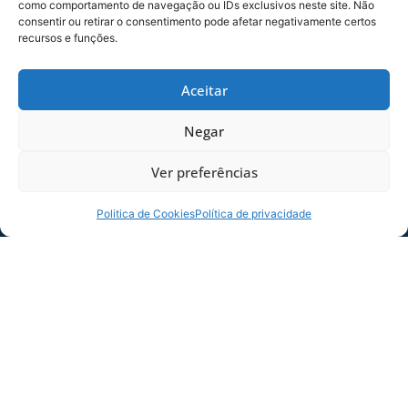
como comportamento de navegação ou IDs exclusivos neste site. Não
consentir ou retirar o consentimento pode afetar negativamente certos
FOTO:
Divulgação Lucas Klein
recursos e funções.
COMPARTILHE ESSA NOTÍCIA
Aceitar
Negar
MAIS NOTÍCIAS
Ver preferências
Politica de Cookies
Política de privacidade
SERVIÇO DE JOGO: AVAÍ X CRB-AL, PELA
21ª RODADA DA SÉRIE B
Dias dos Pais vem aí, e na terça-feira (11/08)