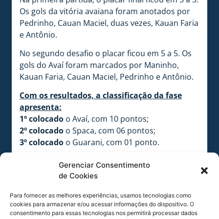
Os gols da vitória avaiana foram anotados por
Pedrinho, Cauan Maciel, duas vezes, Kauan Faria
e Antônio.
No segundo desafio o placar ficou em 5 a 5. Os
gols do Avaí foram marcados por Maninho,
Kauan Faria, Cauan Maciel, Pedrinho e Antônio.
Com os resultados, a classificação da fase
apresenta:
1º colocado
o Avaí, com 10 pontos;
2º colocado
o Spaca, com 06 pontos;
3º colocado
o Guarani, com 01 ponto.
Avaí e Spaca avançaram para a próxima fase.
Gerenciar Consentimento
A equipe segue invicta no Estadual. Foram
de Cookies
disputados sete jogos, sendo seis vitórias e um
empate.
Para fornecer as melhores experiências, usamos tecnologias como
cookies para armazenar e/ou acessar informações do dispositivo. O
O Avaí busca o tricampeonato na categoria.
consentimento para essas tecnologias nos permitirá processar dados