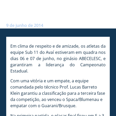
SUB 11 SEGUE INVICTO NO
ESTADUAL
Postado por:
André Palma Ribeiro
9 de junho de 2014
Em clima de respeito e de amizade, os atletas da
equipe Sub 11 do Avaí estiveram em quadra nos
dias 06 e 07 de junho, no ginásio ABECELESC, e
garantiram a liderança do Campeonato
Estadual.
Com uma vitória e um empate, a equipe
comandada pelo técnico Prof. Lucas Barreto
Klein garantiu a classificação para a terceira fase
da competição, ao venceu o Spaca/Blumenau e
empatar com o Guarani/Brusque.
Na primeira partida, o placar final ficou em 5 a 3.