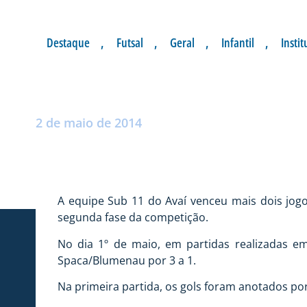
Destaque
,
Futsal
,
Geral
,
Infantil
,
Instit
SUB 11 NA LIDER
Postado por:
André Palma Ribeiro
2 de maio de 2014
A equipe Sub 11 do Avaí venceu mais dois jog
segunda fase da competição.
No dia 1º de maio, em partidas realizadas e
Spaca/Blumenau por 3 a 1.
Na primeira partida, os gols foram anotados po