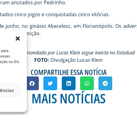
foram anotados por Pedrinho.
tados cinco jogos e conquistadas cinco vitórias.
de junho, no ginásio Abecelesc, em Florianópolis. Os adve
ase da competição.
 para
A equipe comandada por Lucas Klein segue invicta no Estadual
 essas
FOTO:
Divulgação Lucas Klein
ação ou IDs
COMPARTILHE ESSA NOTÍCIA
rências
MAIS NOTÍCIAS