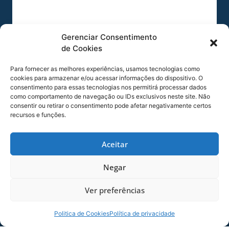
Gerenciar Consentimento
de Cookies
Para fornecer as melhores experiências, usamos tecnologias como
cookies para armazenar e/ou acessar informações do dispositivo. O
consentimento para essas tecnologias nos permitirá processar dados
AVAÍ SUB-15 ENFRENTA O CRICIÚMA PELA
como comportamento de navegação ou IDs exclusivos neste site. Não
SEMIFINAL DO ESTADUAL
consentir ou retirar o consentimento pode afetar negativamente certos
recursos e funções.
O Sub-15 do Avaí enfrenta neste sábado
(25/07) o Criciúma. A primeira partida da
fase semifinal do Campeonato Catarinense
Aceitar
começa
Negar
24/07/2026
Raça da
Base
Ver preferências
Politica de Cookies
Política de privacidade