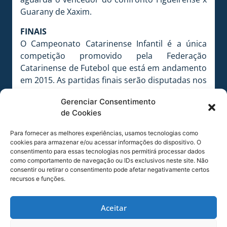
Guarany de Xaxim.
FINAIS
O Campeonato Catarinense Infantil é a única
competição promovido pela Federação
Catarinense de Futebol que está em andamento
em 2015. As partidas finais serão disputadas nos
dias 09 e 13 de dezembro.
Gerenciar Consentimento
de Cookies
FOTO: Alceu Atherino / AVAÍ F.C.
Para fornecer as melhores experiências, usamos tecnologias como
cookies para armazenar e/ou acessar informações do dispositivo. O
consentimento para essas tecnologias nos permitirá processar dados
FOTO: Alceu Atherino / AVAÍ F.C.
como comportamento de navegação ou IDs exclusivos neste site. Não
consentir ou retirar o consentimento pode afetar negativamente certos
recursos e funções.
FOTO: Alceu Atherino / AVAÍ F.C.
Aceitar
COMPARTILHE ESSA NOTÍCIA