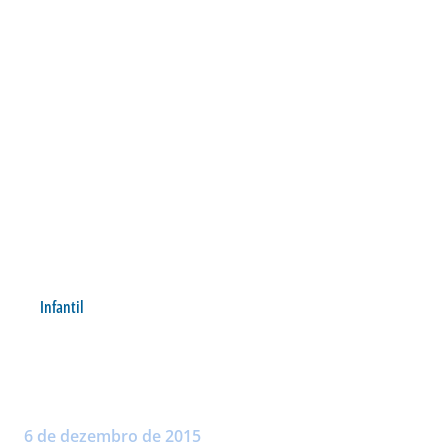
Infantil
SUB 15 ESTÁ NA FINAL DO
ESTADUAL
Postado por:
André Palma Ribeiro
6 de dezembro de 2015